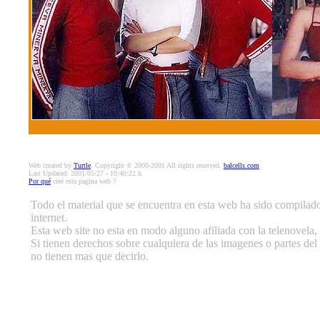
Web created by
Turtle
. Copyright © 2000-2001 All rights reserved.
balcells.com
Last Updated: 2001/05/27 - 10:40:22 h.
Por qué
creé esta pagina web ?
Todo el material que se encuentra en esta web ha sido compilado 
internet.
Esta web site no esta en modo alguno afiliada con la telenovela, 
Si tienen derechos sobre cualquiera de las imagenes o partes del 
no tienen mas que decirlo.