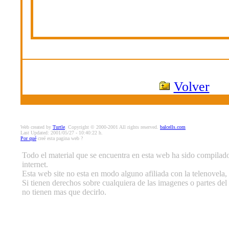
Volver
Web created by
Turtle
. Copyright © 2000-2001 All rights reserved.
balcells.com
Last Updated: 2001/05/27 - 10:40:22 h.
Por qué
creé esta pagina web ?
Todo el material que se encuentra en esta web ha sido compilado 
internet.
Esta web site no esta en modo alguno afiliada con la telenovela, 
Si tienen derechos sobre cualquiera de las imagenes o partes del 
no tienen mas que decirlo.