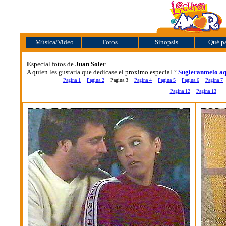
Música/Video
Fotos
Sinopsis
Qué pa
E
special fotos de
Juan Soler
.
A quien les gustaria que dedicase el proximo especial ?
Sugieranmelo aq
Pagina 1
Pagina 2
Pagina 3
Pagina 4
Pagina 5
Pagina 6
Pagina 7
Pagina 12
Pagina 13