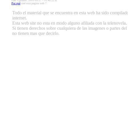
Last Updated: 2001/05/27 - 10:40:22 h.
Por qué
creé esta pagina web ?
Todo el material que se encuentra en esta web ha sido compilado 
internet.
Esta web site no esta en modo alguno afiliada con la telenovela, 
Si tienen derechos sobre cualquiera de las imagenes o partes del 
no tienen mas que decirlo.