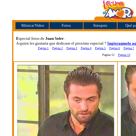
Música/Video
Fotos
Sinopsis
Qué pa
E
special fotos de
Juan Soler
.
A quien les gustaria que dedicase el proximo especial ?
Sugieranmelo aq
Pagina 1
Pagina 2
Pagina 3
Pagina 4
Pagina 5
Pagina 6
Pagina 7
Pagina 12
Pagina 13